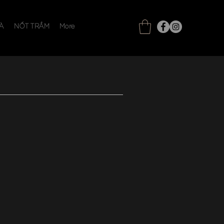
À
NỐT TRẦM
More