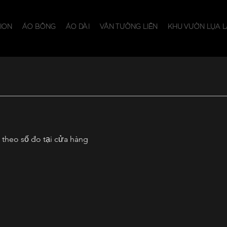
ION
ÁO BÔNG
ÁO DÀI
VÂN TƯỞNG LIÊN
KHU VƯỜN LỤA L
theo số đo tại cửa hàng