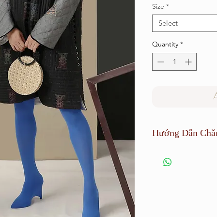
Size
*
Select
Quantity
*
Hướng Dẫn Chă
Sản phẩm cần được gi
sáng quá mạnh.