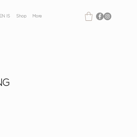
EN IS
Shop
More
NG
Price