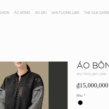
SHION
ÁO BÔNG
ÁO DÀI
VAN TUONG LIEN
THE SILK GARD
ÁO BÔ
SKU: FW18_AB17_DEN
₫15,000,000
Màu
*