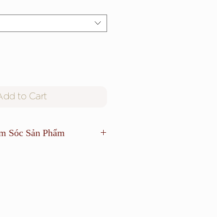
Add to Cart
m Sóc Sản Phẩm
ặt khô và tránh phơi dưới ánh