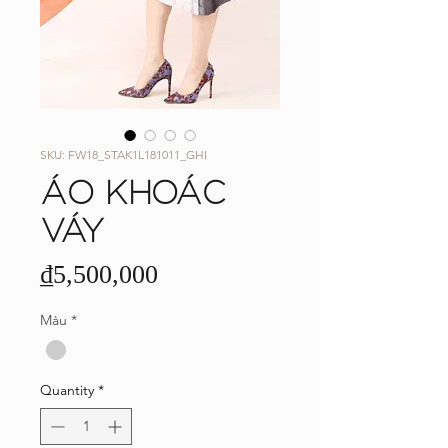
SKU: FW18_STAK1L181011_GHI
ÁO KHOÁC
VÁY
Price
₫5,500,000
Màu
*
Quantity
*