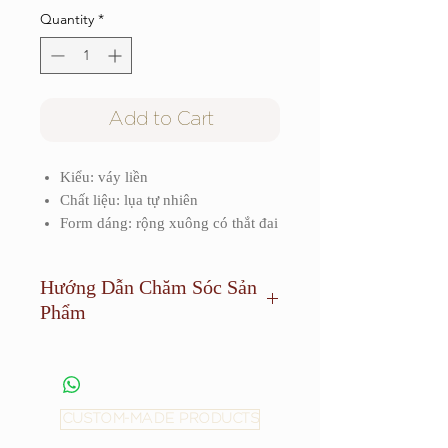
Quantity
*
Add to Cart
Kiểu: váy liền
Chất liệu: lụa tự nhiên
Form dáng: rộng xuông có thắt đai
Hướng Dẫn Chăm Sóc Sản
Phẩm
Sản phẩm cần được giặt khô và tránh
phơi dưới ánh sáng quá mạnh.
CUSTOM-MADE PRODUCTS