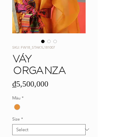
SKU: FW18_STAK1L181007
VÁY
ORGANZA
Price
₫5,500,000
Màu
*
Size
*