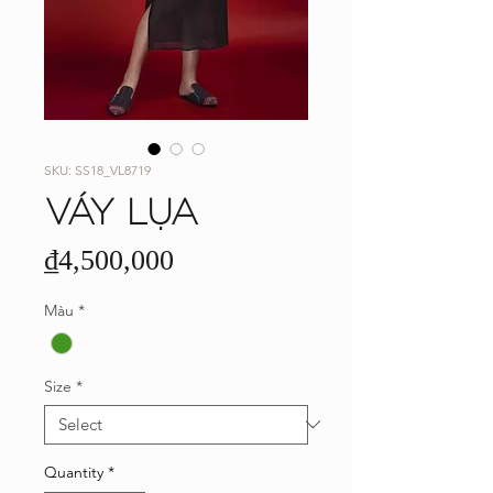
SKU: SS18_VL8719
VÁY LỤA
Price
₫4,500,000
Màu
*
Size
*
Quantity
*