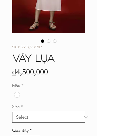
SKU: SS18_VL8709
VÁY LỤA
Price
₫4,500,000
Màu
*
Size
*
Quantity
*