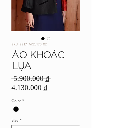
SKU: SS17_AK2L170_02
ÁO KHOÁC
LỤA
Giá
 5.900.000 ₫ 
Giá
thông
4.130.000 ₫
bán
thường
Color
*
rẻ
Size
*