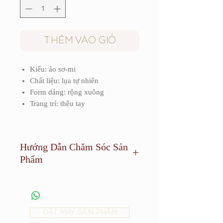
THÊM VÀO GIỎ
Kiểu: áo sơ-mi
Chất liệu: lụa tự nhiên
Form dáng: rộng xuông
Trang trí: thêu tay
Hướng Dẫn Chăm Sóc Sản
Phẩm
Sản phẩm cần được giặt khô và tránh
phơi dưới ánh sáng quá mạnh.
ĐẶT MAY SẢN PHẨM