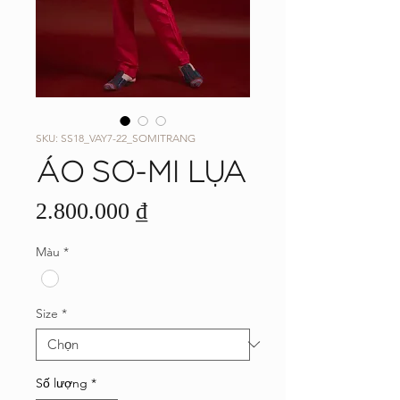
SKU: SS18_VAY7-22_SOMITRANG
ÁO SƠ-MI LỤA
Giá
2.800.000 ₫
Màu
*
Size
*
Số lượng
*