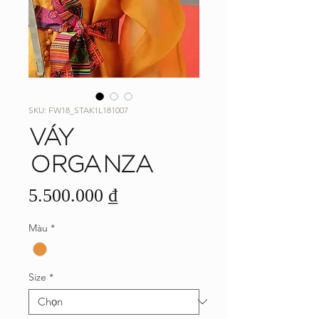
SKU: FW18_STAK1L181007
VÁY
ORGANZA
Giá
5.500.000 ₫
Màu
*
Size
*