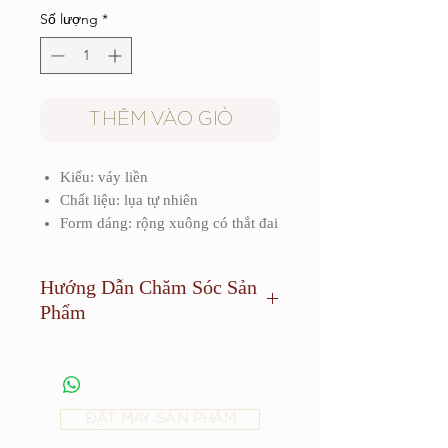
Số lượng
*
THÊM VÀO GIỎ
Kiểu: váy liền
Chất liệu: lụa tự nhiên
Form dáng: rộng xuông có thắt đai
Hướng Dẫn Chăm Sóc Sản
Phẩm
Sản phẩm cần được giặt khô và tránh
phơi dưới ánh sáng quá mạnh.
ĐẶT MAY SẢN PHẨM