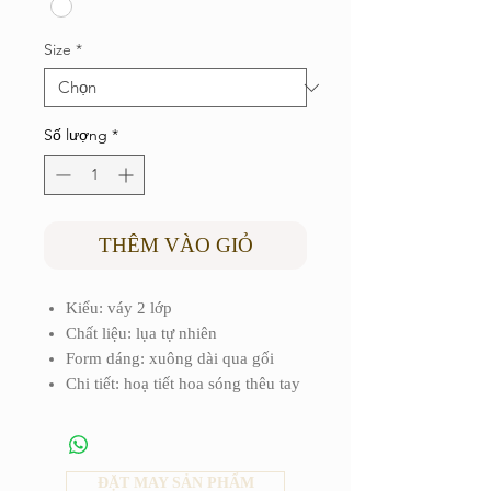
Size
*
Số lượng
*
THÊM VÀO GIỎ
Kiểu: váy 2 lớp
Chất liệu: lụa tự nhiên
Form dáng: xuông dài qua gối
Chi tiết: hoạ tiết hoa sóng thêu tay
ĐẶT MAY SẢN PHẨM