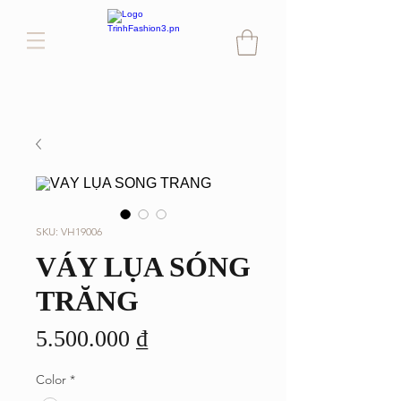
SKU: VH19006
VÁY LỤA SÓNG
TRĂNG
Giá
5.500.000 ₫
Color
*