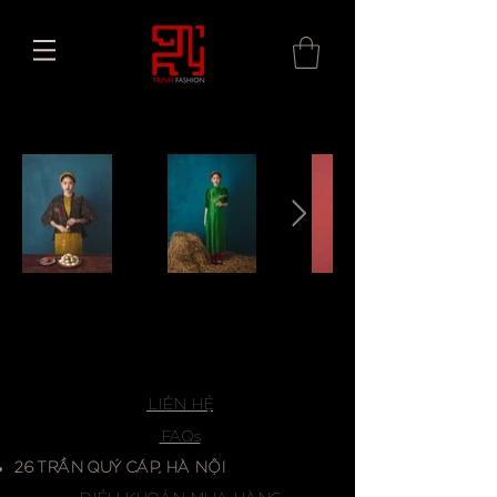
LIÊN HỆ
FAQs
26 TRẦN QUÝ CÁP, HÀ NỘI