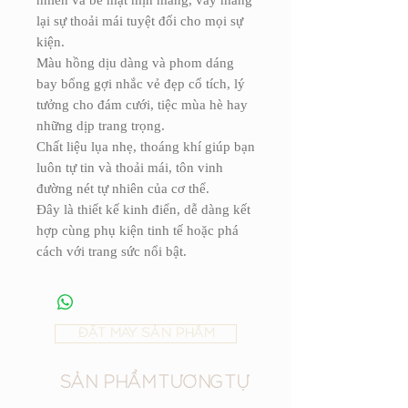
lại sự thoải mái tuyệt đối cho mọi sự
kiện.
Màu hồng dịu dàng và phom dáng
bay bổng gợi nhắc vẻ đẹp cổ tích, lý
tưởng cho đám cưới, tiệc mùa hè hay
những dịp trang trọng.
Chất liệu lụa nhẹ, thoáng khí giúp bạn
luôn tự tin và thoải mái, tôn vinh
đường nét tự nhiên của cơ thể.
Đây là thiết kế kinh điển, dễ dàng kết
hợp cùng phụ kiện tinh tế hoặc phá
cách với trang sức nổi bật.
ĐẶT MAY SẢN PHẨM
SẢN PHẨM TƯƠNG TỰ